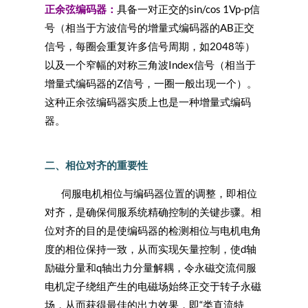
正余弦编码器：
具备一对正交的sin/cos 1Vp-p信
号（相当于方波信号的增量式编码器的AB正交
信号，每圈会重复许多信号周期，如2048等）
以及一个窄幅的对称三角波Index信号（相当于
增量式编码器的Z信号，一圈一般出现一个）。
这种正余弦编码器实质上也是一种增量式编码
器。
二、相位对齐的重要性
伺服电机相位与编码器位置的调整，即相位
对齐，是确保伺服系统精确控制的关键步骤。相
位对齐的目的是使编码器的检测相位与电机电角
度的相位保持一致，从而实现矢量控制，使d轴
励磁分量和q轴出力分量解耦，令永磁交流伺服
电机定子绕组产生的电磁场始终正交于转子永磁
场，从而获得最佳的出力效果，即“类直流特