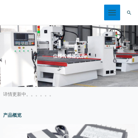
跳
搜
至
索
内
容
位移传感器仪表
详情更新中。。。。。。
产品概览