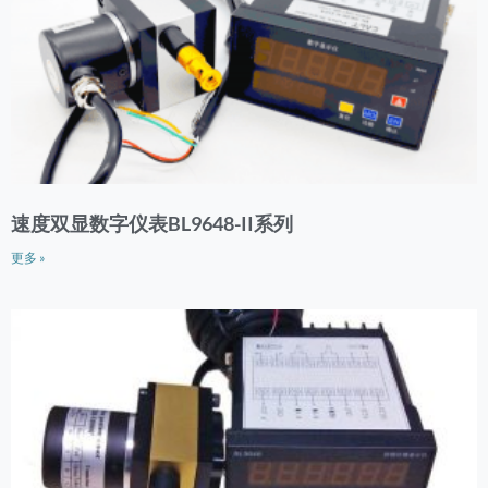
速度双显数字仪表BL9648-II系列
更多 »