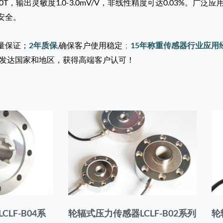
0T，输出灵敏度1.0-3.0mV/V，非线性精度可达0.03%。广
安全。
量保证；
2年质保
,
确保客户使用稳定
；
15年称重传感器行业应用
发达国家和地区，获得高端客户认可！
LF-B04系
轮辐式压力传感器LCLF-B02系列
轮