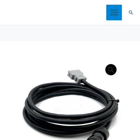
跳
搜
至
索
内
容