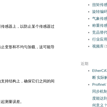
扭矩传
旋转编
气象传
称重传
重传感器上，以防止某个传感器过
竞品替
行业应
视频库
(
防止变形和不均匀加载，这可能导
近期
Ethe
断 实际
的支持结构上，确保它们之间的间
Profi
同步机
度能达
引起测量误差。
何意义