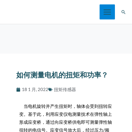
跳
搜
至
索
内
容
如何测量电机的扭矩和功率？
18 1 月, 2022
扭矩传感器
当电机旋转并产生扭矩时，轴体会受到扭转应
变。基于此，利用应变仪电测量技术在弹性轴上
形成应变桥，通过向应变桥供电即可测量弹性轴
扭转的电信号。应变信号放大后，经过压力/频