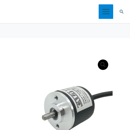
跳
搜
至
索
内
容