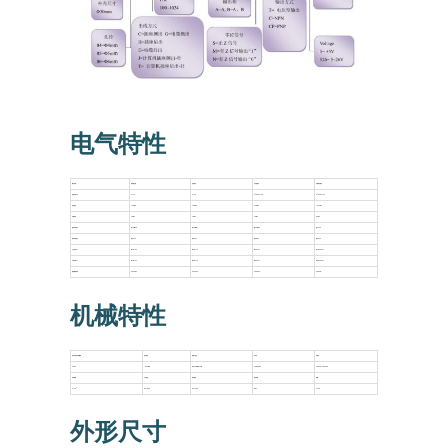
电气特性
输出电路
集电极开路
电压输出
互补型输出
长线驱动输出
电源电压Vcc
5~26
5~26
5±0.25 5~26
5±0.25 5~26
消耗电流
≤80mA
≤80mA
≤80mA
≤150mA
负载电流
40mA
40mA
40mA
60mA
输出H高电平
最小Vcc*70%
最小Vcc-2.5V
最小Vcc-1.5V
最小3.4V
输出低高电平
最大0.4V
最大0.4V
最大0.8V
最大0.4V
上升时间Tr
MAX 1us
MAX 1us
MAX 1us
MAX 200ns
下降时间Tf
MAX 1us
MAX 1us
MAX 1us
MAX 200ns
最高频率响应
300kHz
300kHz
300kHz
300kH
机械特性
每分钟最大转速r/min
起动扭矩
轴最大负荷
抗冲击
抗振动
6000
<0.01Nm
径向25N 轴向15N
50G/11ms
10G 10~2000HZ
转动惯量
工作温度
储存温度
防护等级
重量
-8
4×10
-30~85℃
-35~95℃
IP51
170g
外形尺寸