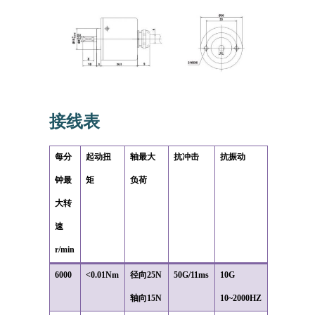
接线表
每分
起动扭
轴最大
抗冲击
抗振动
钟最
矩
负荷
大转
速
r/min
6000
<0.01Nm
径向
25N
50G/11ms
10G
轴向
15N
10~2000HZ