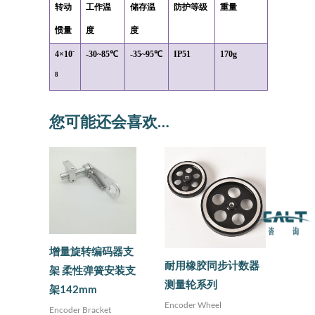
转动
工作温
储存温
防护等级
重量
惯量
度
度
-
4×10
-30~85
℃
-35~95
℃
IP51
170g
8
您可能还会喜欢…
增量旋转编码器支
耐用橡胶同步计数器
架 柔性弹簧安装支
测量轮系列
架142mm
Encoder Wheel
Encoder Bracket