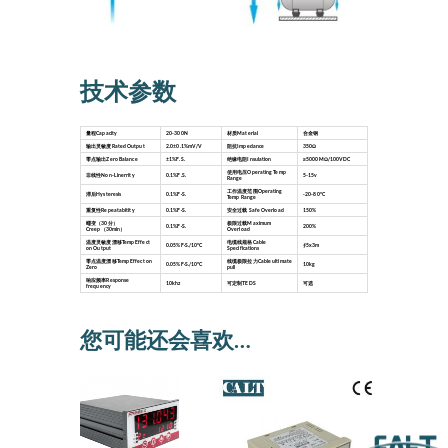
技术参数
量程Capacity
20-300N
材质Material
合金钢
输出灵敏度Rated Output
2.0±0.1%mV/V
阻抗Impedance
350Ω
零点输出Zero Balance
±1%F.S.
绝缘电阻Insulation
≥5000MΩ/100VDC
使用电压Operating Temp
非线性Non-Linerrity
0.1%F.S.
5-15v
Range
工作温度范围Operating
滞后Hysteresis
0.1%F·S.
-20-80°C
Temp Range
重复性Repeatabitity
0.1%F·S.
安全过载 Safe Overload
150%
蠕变（30分）
极限过载Maximum
0.1%F·S.
200%
Creep（30min）
Overload
温度灵敏度漂移Temp Effect
电缆线规格Cable
0.05%F·S./10°C
∮5x3m
on Output
Specifications
零点温度漂移Temp Effect on
线缆极限拉力Cable ultimate
0.05%F·S./10°C
10kg
Zero
pull
响应频率Response
10khz
可定制TEDS
可选
frequency
您可能还会喜欢…