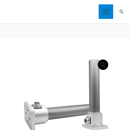
跳
搜
至
索
内
容