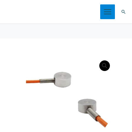
跳
搜
至
索
内
容