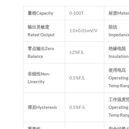
量程
Capacity
0-100T
材质
Mater
输出灵敏度
阻抗
1.0±0.05mV/V
Rated Output
Impedanc
零点输出
Zero
绝缘电阻
±2%F.S.
Balance
Insulation
使用电压
非线性
Non-
0.5%F.S.
Operating
Linerrity
Temp Ran
工作温度
滞后
Hysteresis
0.5%F·S.
Operating
Temp Ran
重复性
安全过载
S