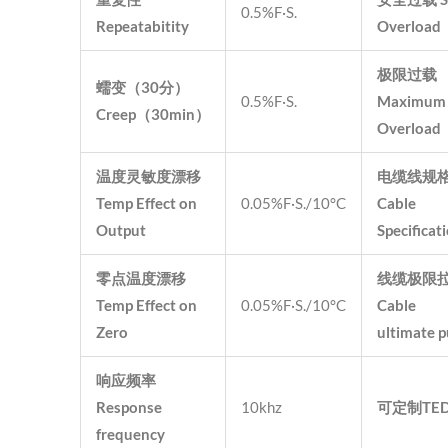
0.5%F·S.
Repeatabitity
Overload
极限过载
蠕变（
30
分）
0.5%F·S.
Maximum
Creep
（
30min
）
Overload
温度灵敏度漂移
电缆线规
Temp Effect on
0.05%F·S./10°C
Cable
Output
Specificat
零点温度漂移
线缆极限
Temp Effect on
0.05%F·S./10°C
Cable
Zero
ultimate p
响应频率
Response
10khz
可定制
TE
frequency