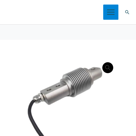
跳
搜
至
索
内
容