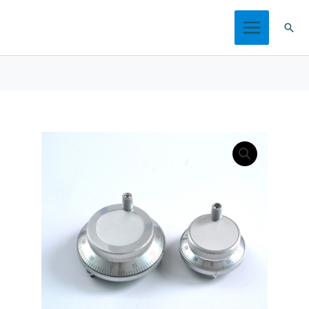
跳
搜
至
索
内
容