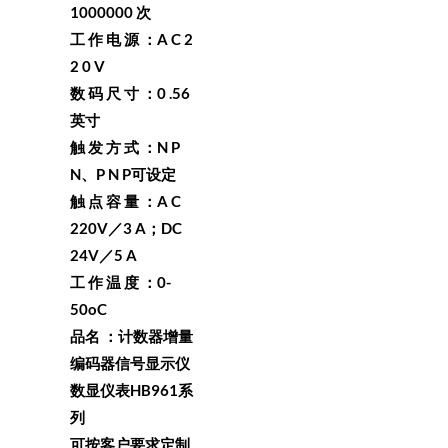
1000000 次
工 作 电 源 ：A C 2
2 0 V
数 码 尺 寸 ：0 .56
英寸
触 发 方 式 ：N P
N、P N P可设定
触 点 容 量 ：A C
220V／3 A；DC
24V／5 A
工 作 温 度 ：0-
50oC
品名 ：计数器增量
编码器信号显示仪
数显仪表HB961系
列
可按客户要求定制