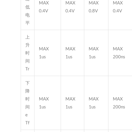
MAX
MAX
MAX
MAX
低
0.4V
0.4V
0.8V
0.4V
电
平
上
升
MAX
MAX
MAX
MAX
时
1us
1us
1us
200ns
间
Tr
下
降
时
MAX
MAX
MAX
MAX
间
1us
1us
1us
200ns
e
Tf