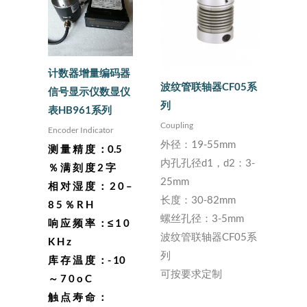
计数器增量编码器
波纹管联轴器CF05系
信号显示仪数显仪
列
表HB961系列
Coupling
Encoder Indicator
外径：19-55mm
测 量 精 度 ：0.5
内孔孔径d1，d2：3-
％ 满 刻 度 2 字
25mm
相 对 湿 度 ： 2 0 –
长度：30-82mm
8 5 ％ R H
螺丝孔径：3-5mm
响 应 频 率 ：≤ 1 0
波纹管联轴器CF05系
K H z
列
库 存 温 度 ：- 10
可按要求定制
～ 7 0 o C
触 点 寿 命 ：