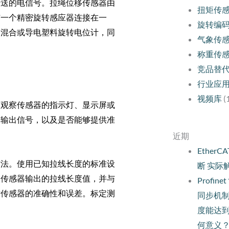
传送的电信号。拉绳位移传感器由
扭矩传
与一个精密旋转感应器连接在一
旋转编
，混合或导电塑料旋转电位计，同
气象传
称重传
竞品替
行业应
视频库
(
。观察传感器的指示灯、显示屏或
确输出信号，以及是否能够提供准
近期
Ethe
方法。使用已知拉线长度的标准设
断 实际
取传感器输出的拉线长度值，并与
Profi
估传感器的准确性和误差。标定测
同步机
度能达
何意义