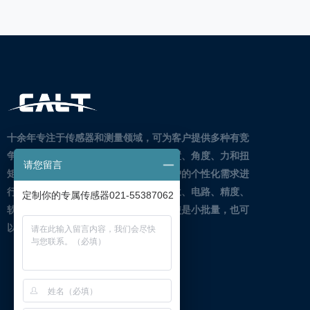
十余年专注于传感器和测量领域，可为客户提供多种有竞
争力的传感器和解决方案。
特别是在位置、角度、力和扭
请您留言
矩的测量中。
我们的主要优势是根据客户的个性化需求进
行差异化定制，包括但不限于尺寸、法兰、电路、精度、
定制你的专属传感器021-55387062
软件等。灵活的方案，快速的交货，即使是小批量，也可
以定制。