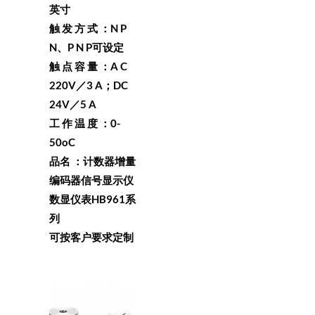
英寸
触 发 方 式 ：N P
N、P N P可设定
触 点 容 量 ：A C
220V／3 A；DC
24V／5 A
工 作 温 度 ：0-
50oC
品名 ：计数器增量
编码器信号显示仪
数显仪表HB961系
列
可按客户要求定制