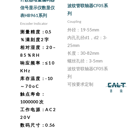
波纹管联轴器CF05系
信号显示仪数显仪
列
表HB961系列
Coupling
Encoder Indicator
外径：19-55mm
测 量 精 度 ：0.5
内孔孔径d1，d2：3-
％ 满 刻 度 2 字
25mm
相 对 湿 度 ： 2 0 –
长度：30-82mm
8 5 ％ R H
螺丝孔径：3-5mm
响 应 频 率 ：≤ 1 0
波纹管联轴器CF05系
K H z
列
库 存 温 度 ：- 10
可按要求定制
～ 7 0 o C
触 点 寿 命 ：
1000000 次
工 作 电 源 ：A C 2
2 0 V
数 码 尺 寸 ：0 .56