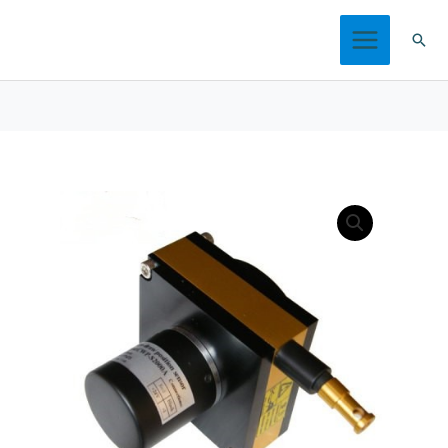
跳
搜
至
索
内
容