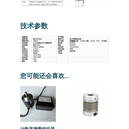
技术参数
机械参数
电气参数
测量范围
最大3000mm
检测方式
进口高精密电位器
测量轮周长
300mm
输出电路
4-20mA(2线)、4-20mA(4线)、0-10V、0-5V、10千欧及其他阻值
线径规格
0.6mm高柔性304不锈钢丝绳
线性度
0.25%FS
拉线速度
最大0.6m/s
精度
0.05%FS
震动
10Hz to 2000Hz
供电电压
12Vdc 24Vdc
拉绳拉力
5-10N
零度/满度
可调
使用寿命
200万次
分辨率
本质无穷
外壳材质
铝合金
可定制
工作温度
-25°C~80°C
保存温度
-40°C~80°C
防护等级
IP54
重量
<1KG
您可能还会喜欢…
计数器增量编码器