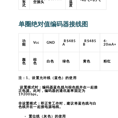
形
空插头
温
式
度
单圈绝对值编码器接线图
功
RS485
RS485
4-
Vcc
GND
能
A
B
20mA+
颜
棕
白色
绿色
黄色
粉红
色
色
注：1、设置允许线（蓝色）的使用
设置模式时：编码器蓝色线与棕色线并在一起接
正电源。此时，编码器的通讯速率固定为
19200bps。
非设置模式：即正常工作时，建议将蓝色线与白
色线并在一起接电源地线。
置位线（灰色）的使用