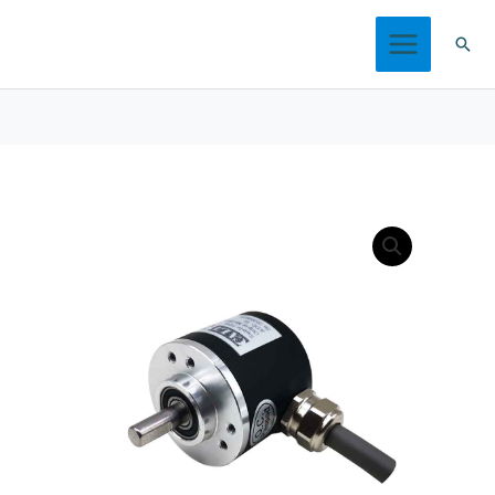
跳
搜
至
索
内
容