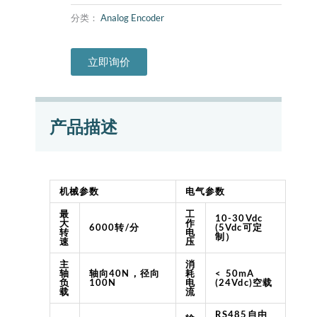
分类：
Analog Encoder
立即询价
产品描述
机械参数
电气参数
最
工
10-30Vdc
大
作
6000转/分
(5Vdc可定
转
电
制）
速
压
主
消
轴
轴向40N，径向
耗
< 50mA
负
100N
电
(24Vdc)空载
载
流
RS485自由