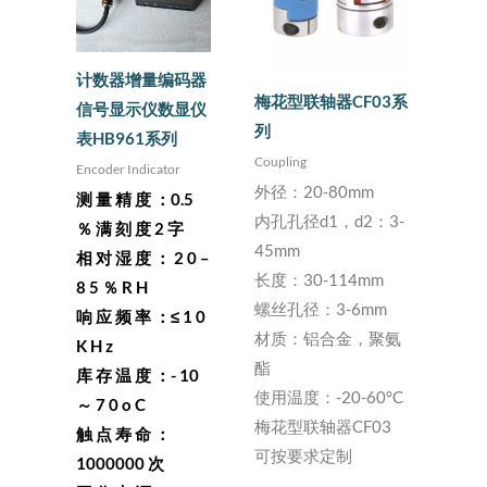
计数器增量编码器
梅花型联轴器CF03系
信号显示仪数显仪
列
表HB961系列
Coupling
Encoder Indicator
外径：20-80mm
测 量 精 度 ：0.5
内孔孔径d1，d2：3-
％ 满 刻 度 2 字
45mm
相 对 湿 度 ： 2 0 –
长度：30-114mm
8 5 ％ R H
螺丝孔径：3-6mm
响 应 频 率 ：≤ 1 0
材质：铝合金，聚氨
K H z
酯
库 存 温 度 ：- 10
使用温度：-20-60°C
～ 7 0 o C
梅花型联轴器CF03
触 点 寿 命 ：
可按要求定制
1000000 次