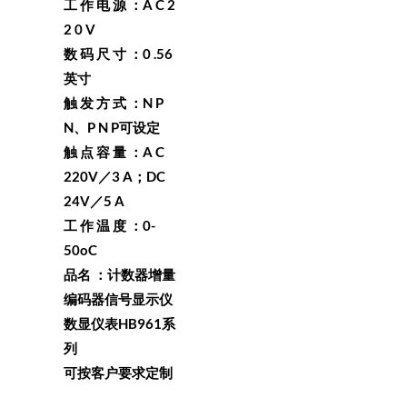
工 作 电 源 ：A C 2
2 0 V
数 码 尺 寸 ：0 .56
英寸
触 发 方 式 ：N P
N、P N P可设定
触 点 容 量 ：A C
220V／3 A；DC
24V／5 A
工 作 温 度 ：0-
50oC
品名 ：计数器增量
编码器信号显示仪
数显仪表HB961系
列
可按客户要求定制