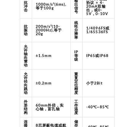
输
抗
协议 + 4-
1000m/s²(6ms),
出
冲
20mA双输
等于100g
信
击
出，或0-
号
5V，0-10V
线
抗
200m/s²(10-
性
1/4096FS或
振
2000Hz),等于
分
1/65536FS
动
20g
辨
率
允
许
IP
轴
±1.5mm
等
IP65或IP68
向
级
窜
动
允
重
许
复
径
定
±0.2mm
小于2Bit
向
位
跳
精
动
度
外
工
形
60mm外径，实
作
-40℃~85℃
结
心轴，盲孔轴
温
构
度
连
储
接
8芯屏蔽电缆或航
存
-40℃~85℃