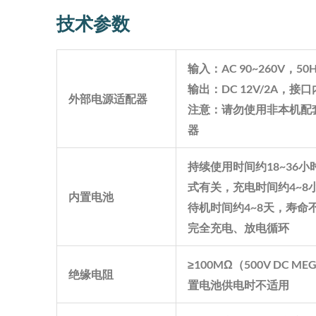
技术参数
输入：
AC 90~260V
，
50
输出：
DC 12V/2A
，接口
外部电源适配器
注意：请勿使用非本机配
器
持续使用时间约
18~36
小
式有关，充电时间约
4~8
内置电池
待机时间约
4~8
天，寿命
完全充电、放电循环
≥
100M
Ω（
500V DC ME
绝缘电阻
置电池供电时不适用