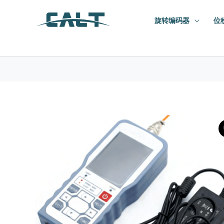
跳
旋转编码器
位
至
内
容