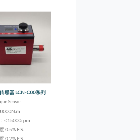
感器 LCN-C00系列
rque Sensor
000N.m
≤15000rpm
0.5% F.S.
0.2% F.S.