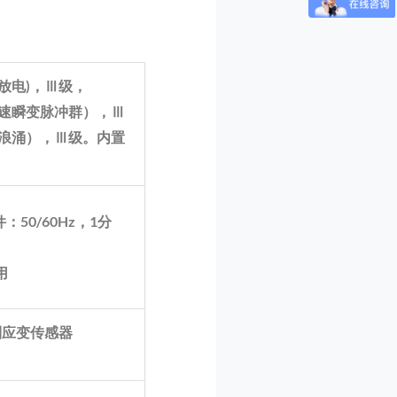
放电
)
，Ⅲ级，
速瞬变脉冲群），Ⅲ
浪涌），Ⅲ级。内置
件：
50/60Hz
，
1
分
用
制应变传感器