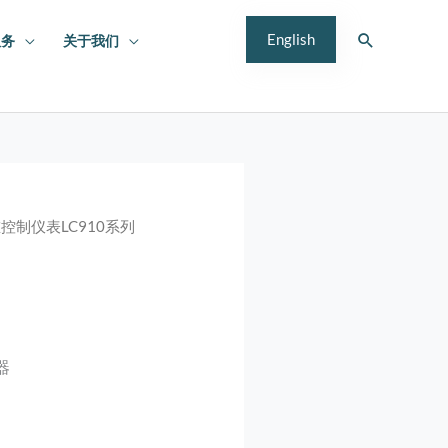
搜
English
服务
关于我们
索
重控制仪表LC910系列
器