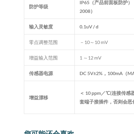
IP65
（产品前面板防护）
防护等级
2008
）
输入灵敏度
0.1uV / d
零点调整范围
－10～10 mV
增益输入范围
1 ～12 mV
传感器电源
DC 5V
±
2%
，
100mA
（
M
＜
10 ppm
／℃
(
连接传感
增益漂移
套端子接插件，否则会恶
您可能还会喜欢…