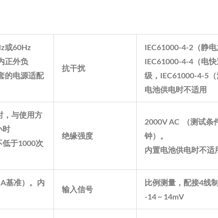
Hz
或
60Hz
IEC61000-4-2
（静电
内正外负
IEC61000-4-4
（电快
抗干扰
套的电源适配
级，
IEC61000-4-5
（
电池供电时不适用
时，与使用方
2000V AC
（测试条
小时
绝缘强度
钟）。
不低于
1000
次
内置电池供电时不适
GA
基准）。内
比例测量，配接
4
线
输入信号
-14 ~ 14mV