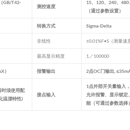
（
GB/T42-
15
、
120
、
240
、
480
测控速度
（通过参数设置）
转换方式
Sigma-Delta
非线性
±0.01%F•S（测量速
最高显示精度
1／100000
AX
）
报警输出
2
点
OC
门输出
,
≤
35m
1
点外部开关量输入
器时须使用配
接点输入
允许报警、显示锁定
化温漂特性
)
能（可通过参数选择