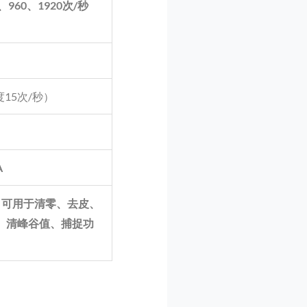
、
960
、
1920
次
/
秒
度15次/秒）
A
，可用于清零、去皮、
、清峰谷值、捕捉功
）