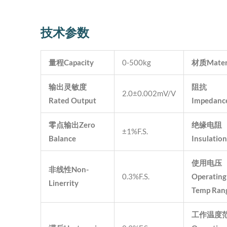
技术参数
量程
Capacity
0-500kg
材质
Mater
输出灵敏度
阻抗
2.0±0.002mV/V
Rated Output
Impedanc
零点输出
Zero
绝缘电阻
±1%F.S.
Balance
Insulation
使用电压
非线性
Non-
0.3%F.S.
Operating
Linerrity
Temp Ran
工作温度