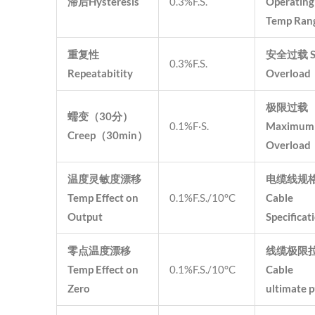
滞后
Hysteresis
0.3%F.S.
Operating
Temp Ran
重复性
安全过载
S
0.3%F.S.
Repeatabitity
Overload
极限过载
蠕变（
30
分）
0.1%F·S.
Maximum
Creep
（
30min
）
Overload
温度灵敏度漂移
电缆线规
Temp Effect on
0.1%F.S./10°C
Cable
Output
Specificat
零点温度漂移
线缆极限
Temp Effect on
0.1%F.S./10°C
Cable
Zero
ultimate p