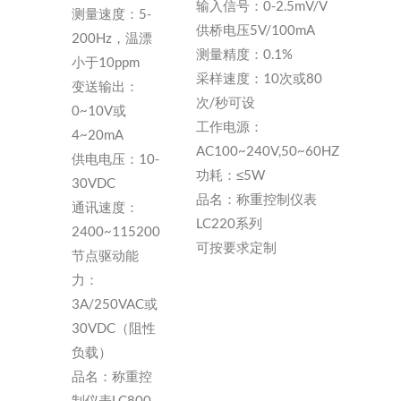
输入信号：0-2.5mV/V
测量速度：5-
供桥电压5V/100mA
200Hz，温漂
测量精度：0.1%
小于10ppm
采样速度：10次或80
变送输出：
次/秒可设
0~10V或
工作电源：
4~20mA
AC100~240V,50~60HZ
供电电压：10-
功耗：≤5W
30VDC
品名：称重控制仪表
通讯速度：
LC220系列
2400~115200
可按要求定制
节点驱动能
力：
3A/250VAC或
30VDC（阻性
负载）
品名：称重控
制仪表LC800