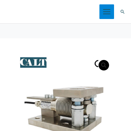
跳
搜
至
索
内
容