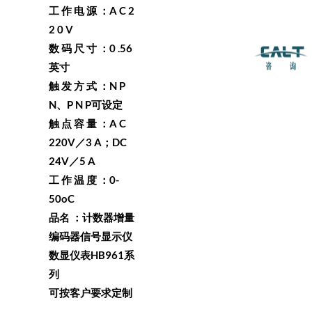
工 作 电 源 ：A C 2
2 0 V
数 码 尺 寸 ：0 .56
英寸
触 发 方 式 ：N P
N、P N P可设定
触 点 容 量 ：A C
220V／3 A；DC
24V／5 A
工 作 温 度 ：0-
50oC
品名 ：计数器增量
编码器信号显示仪
数显仪表HB961系
列
可按客户要求定制