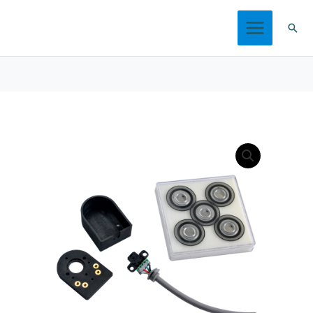
跳
搜
至
索
内
容