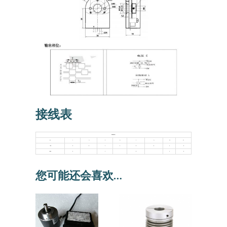
接线表
屏蔽电缆接线定义
信号
A
A/
B
B/
Z
Z/
Vcc
0V
L 电路
绿
棕
白
灰
黄
橙
红
黑
T/C电路
绿
白
黄
红
黑
您可能还会喜欢…