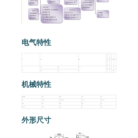
电气特性
输
出
下降时
电压
输出信号
消耗电流
上升时间
响应频率
绝缘阻抗
波
间
形
5V
高电平
低电平
<65mA
方
0-
200ns
50ns
>100Ω
7-12V
空载
波
100kHz
≥85%Vcc
≤0.3
机械特性
每分钟最大转速 r/min
启动扭矩
轴最大负荷
抗冲击
抗震动
6000
<0.05Nm
Radial 25 N Axial 15N
50G/11ms
10G 10-2000Hz
转动惯量
工作温度
储存温度
防护等级
重量
4 x 10.-8kgm²
-40~85ºC
-40~85ºC
IP50
100g
外形尺寸