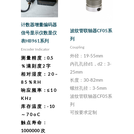
计数器增量编码器
波纹管联轴器CF05系
信号显示仪数显仪
列
表HB961系列
Coupling
Encoder Indicator
外径：19-55mm
测 量 精 度 ：0.5
内孔孔径d1，d2：3-
％ 满 刻 度 2 字
25mm
相 对 湿 度 ： 2 0 –
长度：30-82mm
8 5 ％ R H
螺丝孔径：3-5mm
响 应 频 率 ：≤ 1 0
波纹管联轴器CF05系
K H z
列
库 存 温 度 ：- 10
可按要求定制
～ 7 0 o C
触 点 寿 命 ：
1000000 次