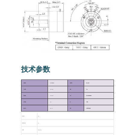
技术参数
机械转角
360
°
(
无停止位
)
机械寿命
理论上无限
工作温度
-30
℃
~+80
℃
质量
约
60g
储存温度
-30
℃
~+80
℃
外壳
铝合金
表面阳极氧化
防护等级
IP40
轴
不锈钢
旋转力矩
<5mN
·
m
轴承
2
组精密滚珠轴承
电气转角
360°
独立线性公差
0.3%
分辨率
4096位(12位)