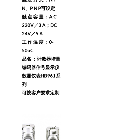
N、P N P可设定
触 点 容 量 ：A C
220V／3 A；DC
24V／5 A
工 作 温 度 ：0-
50oC
品名 ：计数器增量
编码器信号显示仪
数显仪表HB961系
列
可按客户要求定制