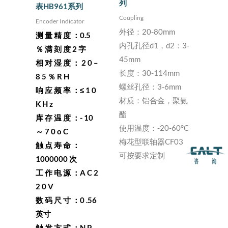
列
表HB961系列
Coupling
Encoder Indicator
外径：20-80mm
测 量 精 度 ：0.5
内孔孔径d1，d2：3-
％ 满 刻 度 2 字
45mm
相 对 湿 度 ： 2 0 –
长度：30-114mm
8 5 ％ R H
螺丝孔径：3-6mm
响 应 频 率 ：≤ 1 0
材质：铝合金，聚氨
K H z
酯
库 存 温 度 ：- 10
使用温度：-20-60°C
～ 7 0 o C
梅花型联轴器CF03
触 点 寿 命 ：
可按要求定制
1000000 次
工 作 电 源 ：A C 2
2 0 V
数 码 尺 寸 ：0 .56
英寸
触 发 方 式 ：N P