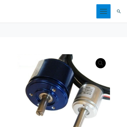
跳
搜
至
索
内
容