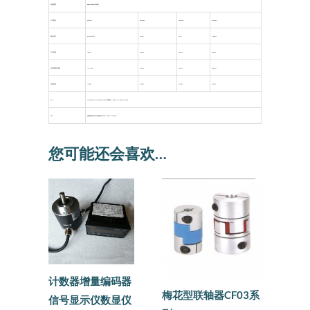
更新速度
0.6ms/0.2ms(高速)
工作电压
5V±10%
15V~30V
12V~24V
15V~30V
输出信号
0~5V(ratio)，
0~10V
0~5V
4~20mA
工作电流
<16mA
<25mA
<25mA
<35mA
始末端输出偏差
<1%·VCC
<50mV
<50mV
<0.05mA
负载电阻
>10KΩ
>10KΩ
>10KΩ
<600Ω
EMS
10V/m(80MHz~1GHz, 1KHz 80% 调幅). EN61000-4-3:2006+A1:2010
ESD
接触放电±8KV, 空气放电±15KV.EN61000-4-2:2009
您可能还会喜欢…
计数器增量编码器
梅花型联轴器CF03系
信号显示仪数显仪