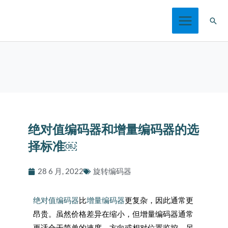
跳
搜
至
索
内
容
绝对值编码器和增量编码器的选
择标准￼
28 6 月, 2022
旋转编码器
绝对值编码器
比
增量编码器
更复杂，因此通常更
昂贵。虽然价格差异在缩小，但增量编码器通常
更适合于简单的速度、方向或相对位置监控。另