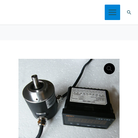
跳
搜
至
索
内
容