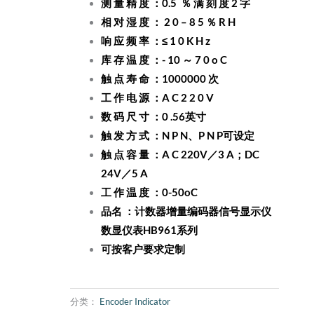
测 量 精 度 ：0.5 ％ 满 刻 度 2 字
相 对 湿 度 ： 2 0 – 8 5 ％ R H
响 应 频 率 ：≤ 1 0 K H z
库 存 温 度 ：- 10 ～ 7 0 o C
触 点 寿 命 ：1000000 次
工 作 电 源 ：A C 2 2 0 V
数 码 尺 寸 ：0 .56英寸
触 发 方 式 ：N P N、P N P可设定
触 点 容 量 ：A C 220V／3 A；DC
24V／5 A
工 作 温 度 ：0-50oC
品名 ：计数器增量编码器信号显示仪
数显仪表HB961系列
可按客户要求定制
分类：
Encoder Indicator