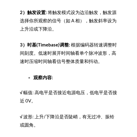
2
）触发设置:
将触发模式设为边沿触发，触发源
选择你所观察的信号（如 A 相），触发斜率设为
上升沿或下降沿。
3
）时基(Timebase)
调整:
根据编码器转速调整时
间刻度。低速时展开时间轴看单个脉冲波形，高
速时压缩时间轴看信号整体质量和抖动。
观察内容:
√
幅值: 高电平是否接近电源电压，低电平是否接
近 0V。
√
波形: 上升/下降沿是否陡峭，有无过冲、振铃
或圆角。