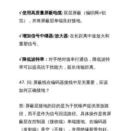
√
使用高质量屏蔽电缆:
双层屏蔽（编织网+铝
箔），并将屏蔽层单端良好接地。
√
增加信号中继器/
放大器:
在长距离中途放大和
重塑信号。
√
降低波特率：
对手绝对值串行通信，降低波特
率可以提高抗干扰能力，延长传输距离。
47. 问: 屏蔽线在编码器接线中至关重要，应该
如何正确接地？
答: 屏蔽层接地的目的是为干扰噪声提供泄放路
径，而不是作为信号回流路径。具体操作是将屏
蔽层在控制器（接收端）单端接地、在编码器
（发射端）悬空（不接），并用绝缘胶带包好。