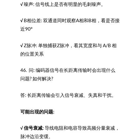
√
噪声: 信号线上是否有明显的毛刺噪声。
√
B相位差: 双通道同时观察A相和B相，看是否接
近90°
√
Z脉冲: 单独捕获Z脉冲，看其宽度和与 A/B 相
的位置关系
46. 问: 编码器信号在长距离传输时会出现什么
问题? 如何解决?
答: 长距离传输会引入信号衰减、失真和干扰。
可能出现的问题:
√
信号衰减:
导线电阻和电容导致高频分量衰减，
脉冲边沿变缓。