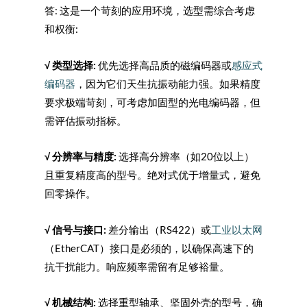
答: 这是一个苛刻的应用环境，选型需综合考虑
和权衡:
√
类型选择:
优先选择高品质的磁编码器或
感应式
编码器
，因为它们天生抗振动能力强。如果精度
要求极端苛刻，可考虑加固型的光电编码器，但
需评估振动指标。
√
分辨率与精度:
选择高分辨率（如20位以上）
且重复精度高的型号。绝对式优于增量式，避免
回零操作。
√
信号与接口:
差分输出（RS422）或
工业以太网
（EtherCAT）接口是必须的，以确保高速下的
抗干扰能力。响应频率需留有足够裕量。
√
机械结构:
选择重型轴承、坚固外壳的型号，确