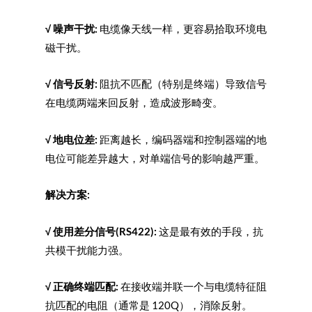
√
噪声干扰:
电缆像天线一样，更容易拾取环境电
磁干扰。
√
信号反射:
阻抗不匹配（特别是终端）导致信号
在电缆两端来回反射，造成波形畸变。
√
地电位差:
距离越长，编码器端和控制器端的地
电位可能差异越大，对单端信号的影响越严重。
解决方案:
√
使用差分信号(RS422):
这是最有效的手段，抗
共模干扰能力强。
√
正确终端匹配:
在接收端并联一个与电缆特征阻
抗匹配的电阻（通常是 120Q），消除反射。