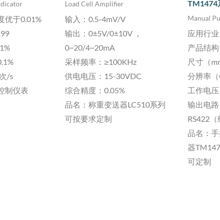
TM147
ndicator
Load Cell Amplifier
优于0.01%
输入：0.5-4mV/V
Manual Pu
99
输出：0±5V/0±10V ，
应用行业
1%
0~20/4~20mA
产品结构
.1%
采样频率：≥100KHz
尺寸（
m
次/s
供电电压：15-30VDC
分辨率（C
控制仪表
综合精度：0.05%
工作电压：
品名：称重变送器LC510系列
输出电路
可按要求定制
RS422
品名：手
器TM14
可定制