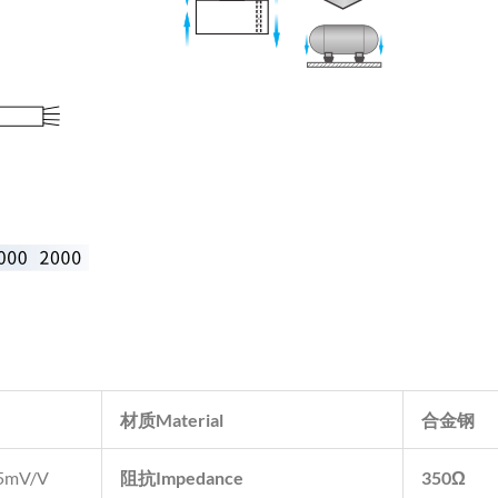
材质
Material
合金钢
05mV/V
阻抗
Impedance
350Ω