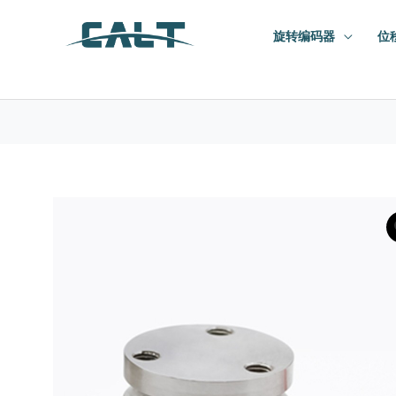
跳
旋转编码器
位
至
内
容