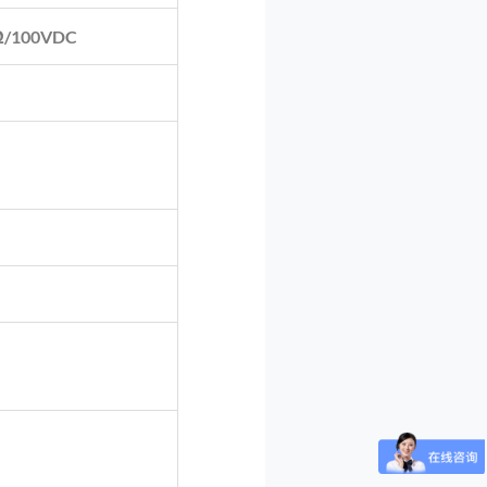
Ω/100VDC