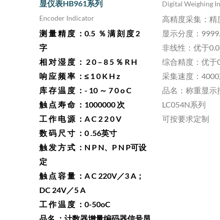
显仪表HB961系列
Digital Weighing I
高精度采集：精度
Encoder Indicator
测 量 精 度 ：0.5 ％ 满 刻 度 2
显示分度：9999.
字
非线性：优于0.0
相 对 湿 度 ： 2 0 – 8 5 ％ R H
综合精度：优于0
响 应 频 率 ：≤ 1 0 K H z
采集速度：4000
库 存 温 度 ：- 10 ～ 7 0 o C
品名：
称重显示
触 点 寿 命 ：1000000 次
LC054N系列
工 作 电 源 ：A C 2 2 0 V
可按要求定制
数 码 尺 寸 ：0 .56英寸
触 发 方 式 ：N P N、P N P可设
定
触 点 容 量 ：A C 220V／3 A；
DC 24V／5 A
工 作 温 度 ：0-50oC
品名 ：计数器增量编码器信号显