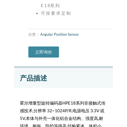
E 1 8系 列
可 按 要 求 定 制
分类：
Angular Position Sensor
立即询价
产品描述
霍尔增量型旋转编码器HPE18系列非接触式传
感技术,分辨率 32~1024P/R,电源电压 3.3V 或
5V,本体与外壳一体化铝合金结构、强度高,耐
环境、耐振、防护等级高,结构紧凑、体积小、