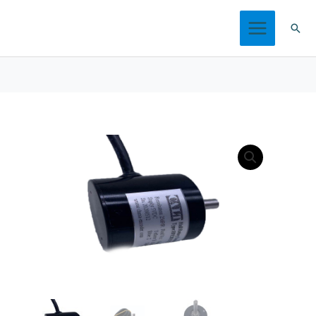
跳
搜
至
索
内
容