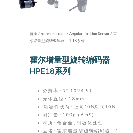
首页
/
rotary encoder
/
Angular Position Sensor
/ 霍
尔增量型旋转编码器HPE18系列
霍尔增量型旋转编码器
HPE18系列
分 辨 率：3 2-1 0 2 4 P/R
壳 体 直 径： 1 8 m m
轴 容 许 载 荷：径 向 10 N,轴 向1 0 N
耐 冲 击：1 0 0 g（ 6 m S )
材 质：铝 合 金，阳 极 化 处 理
品 名：霍 尔 增 量 型 旋 转 编 码 器 H P