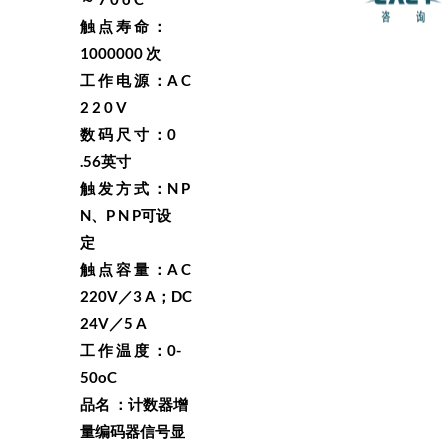
触 点 寿 命 ：
1000000 次
工 作 电 源 ：A C
2 2 0 V
数 码 尺 寸 ：0
.56英寸
触 发 方 式 ：N P
N、P N P可设
定
触 点 容 量 ：A C
220V／3 A；DC
24V／5 A
工 作 温 度 ：0-
50oC
品名 ：计数器增
量编码器信号显