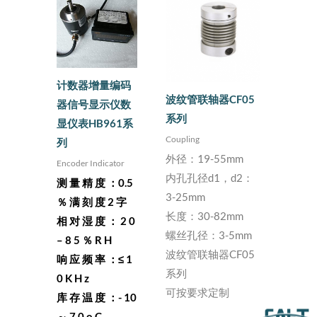
计数器增量编码
波纹管联轴器CF05
器信号显示仪数
系列
显仪表HB961系
Coupling
列
外径：19-55mm
Encoder Indicator
内孔孔径d1，d2：
测 量 精 度 ：0.5
3-25mm
％ 满 刻 度 2 字
长度：30-82mm
相 对 湿 度 ： 2 0
螺丝孔径：3-5mm
– 8 5 ％ R H
波纹管联轴器CF05
响 应 频 率 ：≤ 1
系列
0 K H z
可按要求定制
库 存 温 度 ：- 10
～ 7 0 o C