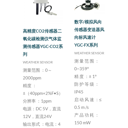
数字/模拟风向
传感器变送器风
高精度CO2传感器二
向标风速计
氧化碳检测仪气体监
YGC-FX系列
测传感器YGC-CO2系
WEATHER SENSOR
列
测 量 范 围 ：
WEATHER SENSOR
0~359°
测量范围 ：0～
精 度 ：± 1°
2000ppm
防 护 等 级 ：
精度 ：
IP45
±（40ppm+2%F•S）
启 动 风 速 ：≤
分辨率 ：1ppm
0.5 m /s
电源：DC 5V，直流
产 品 功 耗 ：
12V，直流24V
150 mW
输出形式 ：电流：4