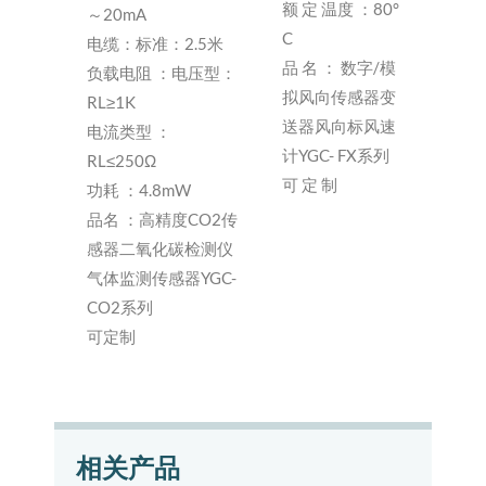
额 定 温度 ：80°
～20mA
C
电缆：标准：2.5米
品 名 ： 数字/模
负载电阻 ：电压型：
拟风向传感器变
RL≥1K
送器风向标风速
电流类型 ：
计YGC- FX系列
RL≤250Ω
可 定 制
功耗 ：4.8mW
品名 ：高精度CO2传
感器二氧化碳检测仪
气体监测传感器YGC-
CO2系列
可定制
相关产品