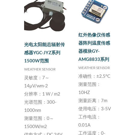
红外热像仪传感
器阵列温度传感
光电太阳能总辐射传
器模块GY-
感器YGC-JYZ系列
AMG8833系列
1500W范围
WEATHER SENSOR
WEATHER SENSOR
准确性：±2.5°C
灵敏度：7～
测量范围：
14μV/wm-2
10HZ
分辨率：1 W / m2
测量距离：7m
光谱范围：300-
使用电压：3-5V
1000nm
工作电流：
测量范围：0～
0.01A
1500W/m2
工作温度：0-
供电方式：DC 24V