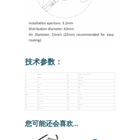
技术参数：
电流型输出阻抗≤
600
Ω
pulse
：脉冲信号，电流：
4
～
20mA
，电压：
0
～
5V
，
RS232
，
RS485
负载能力
输出形式
基于电压的输出阻抗≥
1K
Ω
TTL
电平：（频率脉冲宽度）
防护等级
IP45
电缆等级
额定电压：
300V 80
℃
产品重量
130
克（取决于型号）
功耗
50 mW
（取决于型号）
动作时间
10ms
以下
复位时间
5ms
或更少
绝缘电阻
1000M
Ω以上
功耗
400mW
额定和最大负载
AC250V 5A
，
DC30V 5A
机械寿命
2000
万次以上
电气寿命
7
万次以上（
2A
可达
30
万次以上）
测量范围
0
～
45m/s 0
～
70m/s
精度
±（
0.3
±
0.03V
）
m/s
（
V
：风速）
分辨率
0.1m/s
启动风速
≤
0.5m/s
电源
DC 5V
，直流
12V
，
24V
工作环境
温度
-40
℃～
80
℃；湿度
≤
100% RH
仪器长度
标准：
2.5
米
您可能还会喜欢…