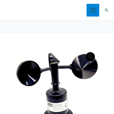
跳
搜
至
索
内
容