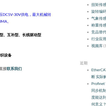
扭矩传
旋转编
作电压DC5V-30V供电，最大机械转
气象传
0MA。
称重传
竞品替
型、互补型、长线驱动型
行业应
视频库
(
纺织设备
近期
直接
联系我们
Ethe
断 实际
Profi
同步机
度能达
何意义