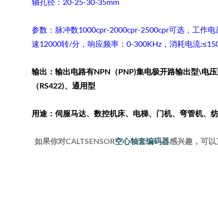
轴孔径：20-25-30-35mm
参数：脉冲数1000cpr-2000cpr-2500cpr可选，工
速12000转/分，响应频率：0-300KHz，消耗电流:≤15
输出：
输出电路
有
NPN
（PNP)
集电极开路输出型
\
电压
（
RS422)
、通用型
用途：
伺服马达、数控机床、电梯、门机、弯管机、
如果你对CALTSENSOR
空心轴套编码器
感兴趣，可以