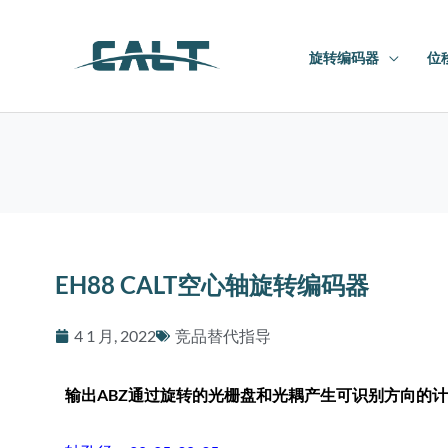
跳
至
旋转编码器
位
内
容
EH88 CALT空心轴旋转编码器
4 1 月, 2022
竞品替代指导
输
出
ABZ
通过旋转的光栅盘和光耦产生可识别方向的计