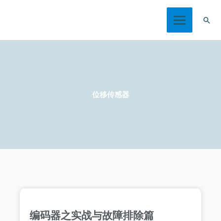
跳
搜
至
索
内
容
位移传感器
Page
Page
Page
Page
编码器之实战与故障排除篇