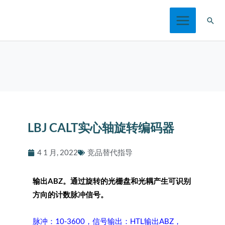
跳
搜
至
索
内
容
LBJ CALT实心轴旋转编码器
4 1 月, 2022
竞品替代指导
输出
ABZ
。通过旋转的光栅盘和光耦产生可识别
方向的计数脉冲信号。
脉冲：10-3600，信号输出：HTL输出ABZ，