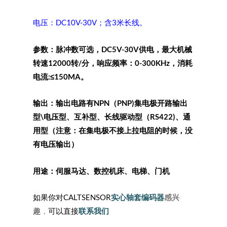
电压：DC10V-30V；
含3米长线。
参数：脉冲数可选，
DC5V-30V
供电，最大机械
转速12000转/分，响应频率：0-300KHz，消耗
电流:≤150MA。
输出：
输出电路有
NPN
（PNP)集电极开路输出
型\电压型、互补型、长线驱动型（
RS422)
、通
用型（注意：在集电极不接上拉电阻的时候，没
有电压输出）
用途：
伺服马达、数控机床、电梯、门
机
如果你对CALTSENSOR
实心轴套编码器
感兴
趣
，
可以直接
联系我们