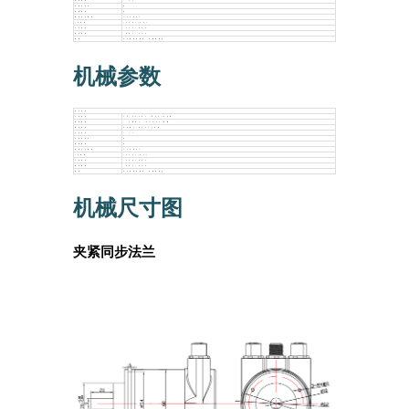
启动时间
<
1s
反极性保护
有
短路保护
有
重复定位精度
小于2Bit
IP
等级
IP65/IP67
工作温度
-40℃~85℃
储存温度
-40℃~85℃
温度
98%相对湿度，无凝结状态
机械参数
电气参数
工作电压
10-30Vdc (5Vdc可定制）
消耗电流
< 50mA (24Vdc)空载
输出信号
PROFIBUS工业总线
启动时间
<
1s
反极性保护
有
短路保护
有
重复定位精度
小于2Bit
IP
等级
IP65/IP67
工作温度
-40℃~85℃
储存温度
-40℃~85℃
温度
98%相对湿度，无凝结状态
机械尺寸图
夹紧同步法兰