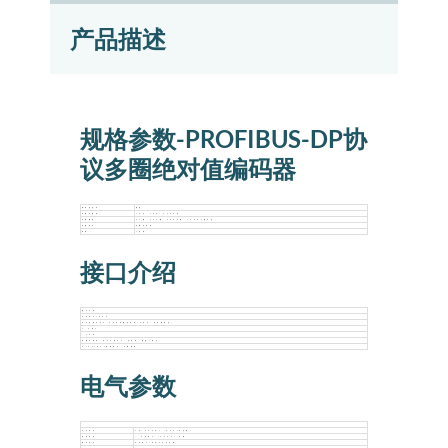
产品描述
规格参数-PROFIBUS-DP协
议多圈绝对值编码器
编码器技术
磁电
单圈分辨率
12位、13位、14位可选
多圈圈数
64圈、256圈、4096圈、16384圈可选
多圈技术
机械齿轮组
码制
二进制
接口介绍
接口介绍
PROFIBUS
地址选择开关0-99和终端电阻DIP开关（带有接线盒）
≥ 2ms
<12M
单圈分辨率，信号计数方向，波特率，预置（零点）
Profibus数据接口，光耦隔离
电气参数
工作电压
10-30Vdc (5Vdc可定制）
消耗电流
< 50mA (24Vdc)空载
输出信号
PROFIBUS工业总线