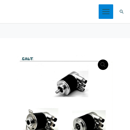
跳
搜
至
索
内
容