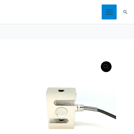
跳
搜
至
索
内
容