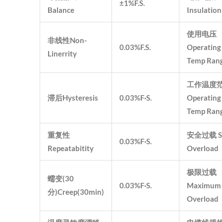
±1%F.S.
Balance
Insulation
使用电压
非线性Non-
0.03%F.S.
Operating
Linerrity
Temp Ran
工作温度
滞后Hysteresis
0.03%F·S.
Operating
Temp Ran
重复性
安全过载 S
0.03%F·S.
Repeatabitity
Overload
极限过载
蠕变(30
0.03%F·S.
Maximum
分)Creep(30min)
Overload