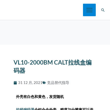
跳
搜
至
索
内
容
VL10-2000BM CALT拉线盒编
码器
31 12 月, 2021
竞品替代指导
外壳有白色和黄色，发货随机
拉线编码器
全铝合金外壳，精度与分辨率可以选