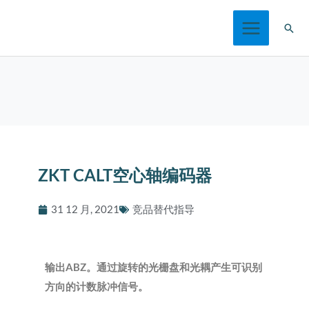
跳
搜
至
索
内
容
ZKT CALT空心轴编码器
31 12 月, 2021
竞品替代指导
ABZ
输出
。通过旋转的光栅盘和光耦产生可识别
方向的计数脉冲信号。