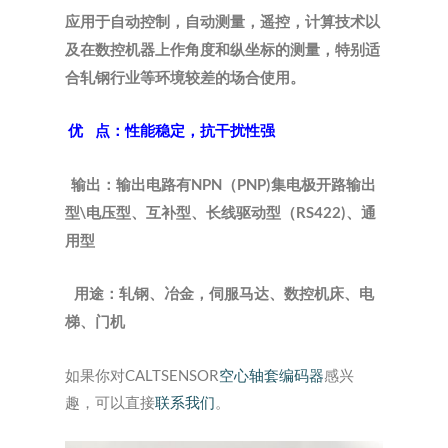
应用于自动控制，自动测量，遥控，计算技术以
及在数控机器上作角度和纵坐标的测量，特别适
合轧钢行业等环境较差的场合使用。
优
点：性能稳定，抗干扰性强
NPN
PNP)集电极开路输出
输出：
输出电路有
（
型\电压型、互补型、长线驱动型（RS422)
、通
用型
用途：
轧钢、冶金，
伺服马达、数控机床、电
梯、门机
如果你对CALTSENSOR
空心轴套编码器
感兴
趣，可以直接
联系我们
。