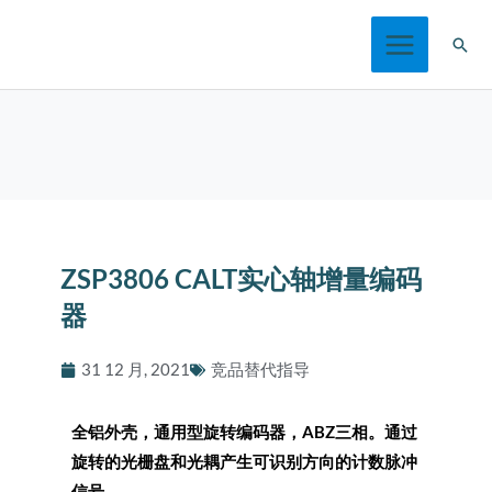
跳
搜
至
索
内
容
ZSP3806 CALT实心轴增量编码
器
31 12 月, 2021
竞品替代指导
全铝外壳，通用型旋转编码器，ABZ三相。通过
旋转的光栅盘和光耦产生可识别方向的计数脉冲
信号。