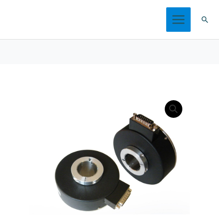
跳
搜
至
索
内
容