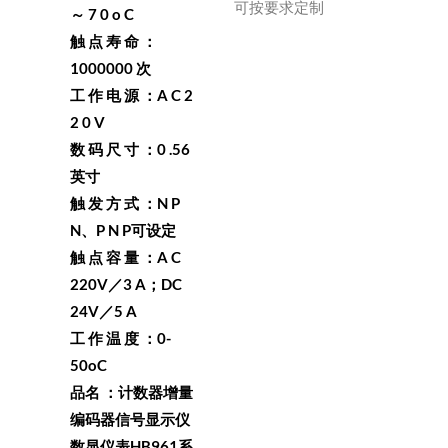
可按要求定制
～ 7 0 o C
触 点 寿 命 ：
1000000 次
工 作 电 源 ：A C 2
2 0 V
数 码 尺 寸 ：0 .56
英寸
触 发 方 式 ：N P
N、P N P可设定
触 点 容 量 ：A C
220V／3 A；DC
24V／5 A
工 作 温 度 ：0-
50oC
品名 ：计数器增量
编码器信号显示仪
数显仪表HB961系