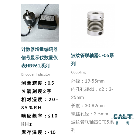
计数器增量编码器
波纹管联轴器CF05系
信号显示仪数显仪
列
表HB961系列
Coupling
Encoder Indicator
外径：19-55mm
测 量 精 度 ：0.5
内孔孔径d1，d2：3-
％ 满 刻 度 2 字
25mm
相 对 湿 度 ： 2 0 –
长度：30-82mm
8 5 ％ R H
螺丝孔径：3-5mm
响 应 频 率 ：≤ 1 0
波纹管联轴器CF05系
K H z
列
库 存 温 度 ：- 10