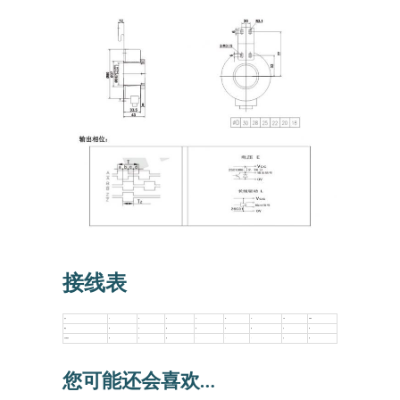
接线表
信号
A
B
Z
A-
B-
Z-
Vcc
GND
颜色
绿
白
黄
棕
灰
橙
红
黑
无反相信号
绿
白
黄
–
–
–
红
黑
您可能还会喜欢…