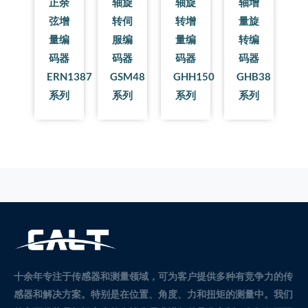
正余
轴旋
轴旋
轴增
弦增
转伺
转增
量旋
量编
服编
量编
转编
码器
码器
码器
码器
ERN1387
GSM48
GHH150
GHB38
系列
系列
系列
系列
十余年专注于传感器和测量领域，可为客户提供多种有竞争力的传
感器和解决方案。
特别是在位置、角度、力和扭矩的测量中。
我们