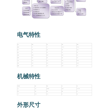
电气特性
输出电路
集电极开路
电压输出
互补型输出
长线驱动输出
电源电压Vcc
5~26
5~26
5±0.25 5~26
5±0.25 5~26
消耗电流
≤80mA
≤80mA
≤80mA
≤150mA
负载电流
40mA
40mA
40mA
60mA
输出H高电平
最小Vcc*70%
最小Vcc-2.5V
最小Vcc-1.5V
最小3.4V
输出低高电平
最大0.4V
最大0.4V
最大0.8V
最大0.4V
上升时间Tr
MAX 1us
MAX 1us
MAX 1us
MAX 200ns
下降时间Tf
MAX 1us
MAX 1us
MAX 1us
MAX 200ns
最高频率响应
300kHz
300kHz
300kHz
300kHz
机械特性
每分钟最大转速r/min
起动扭矩
轴最大负荷
抗冲击
抗振动
6000
<1Nm
径向50N 轴向20N
50G/11ms
10G 10~2000HZ
转动惯量
工作温度
储存温度
防护等级
重量
-8
4×10
-30~85℃
-35~95℃
IP51
400g
外形尺寸